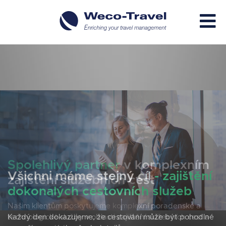
Spolehlivý partner
v komplexním
zajištění služebních cest
Našim klientům poskytujeme komplexní poradenské a
technologické služby v oblasti zajištění služebních cest a