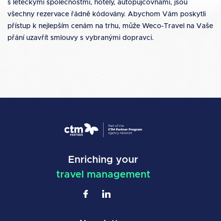
s leteckými společnostmi, hotely, autopůjčovnami, jsou
všechny rezervace řádně kódovány. Abychom Vám poskytli
přístup k nejlepším cenám na trhu, může Weco-Travel na Vaše
přání uzavřít smlouvy s vybranými dopravci.
Enriching your
travel management